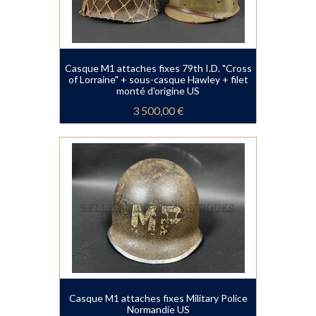
Casque M1 attaches fixes 79th I.D. "Cross
of Lorraine" + sous-casque Hawley + filet
monté d'origine US
3 500,00 €
Casque M1 attaches fixes Military Police
Normandie US