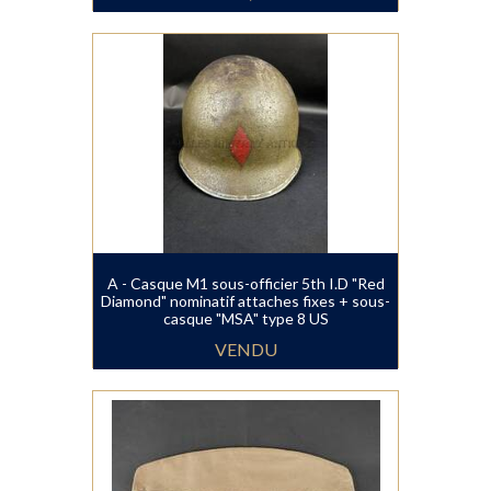
A - Casque M1 sous-officier 5th I.D "Red
Diamond" nominatif attaches fixes + sous-
casque "MSA" type 8 US
VENDU