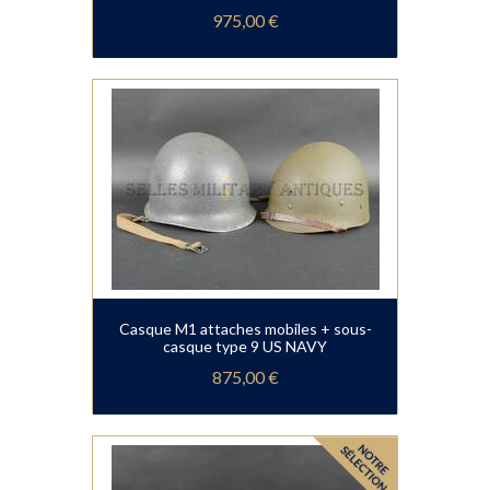
975,00 €
Casque M1 attaches mobiles + sous-
casque type 9 US NAVY
875,00 €