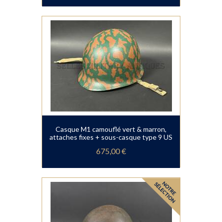
Casque M1 camouflé vert & marron,
attaches fixes + sous-casque type 9 US
675,00 €