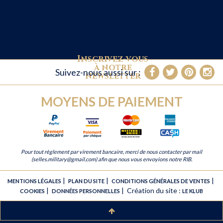
Inscrivez-vous
à notre
Suivez-nous aussi sur :
newsletter
MOYENS DE PAIEMENT
Pour tout règlement par virement bancaire, merci de nous contacter par mail
(selles.military@gmail.com) afin que nous vous envoyions notre RIB.
|
|
|
MENTIONS LÉGALES
PLAN DU SITE
CONDITIONS GÉNÉRALES DE VENTES
|
|
Création du site :
COOKIES
DONNÉES PERSONNELLES
LE KLUB