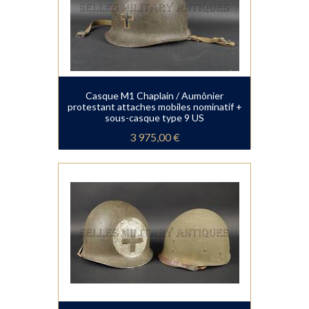
Casque M1 Chaplain / Aumônier
protestant attaches mobiles nominatif +
sous-casque type 9 US
3 975,00 €