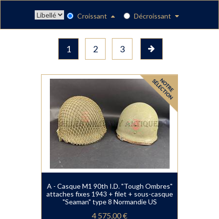
Croissant
Décroissant
1
2
3
A - Casque M1 90th I.D. "Tough Ombres"
attaches fixes 1943 + filet + sous-casque
"Seaman" type 8 Normandie US
4 575,00 €