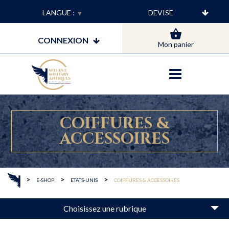
LANGUE :
▼
CONNEXION
Mon panier
COIFFURES &
ACCESSOIRES
>
>
>
E-SHOP
ETATS-UNIS
COIFFURES & ACCESSOIRES
Choisissez une rubrique