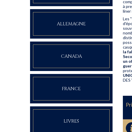
compl
à pr
liner
Les "
ALLEMAGNE
d'épo
souv
nomb
disti
poss
casq
la f
CANADA
Seco
un o
guer
prot
UNI
DES 
FRANCE
Pr
LIVRES