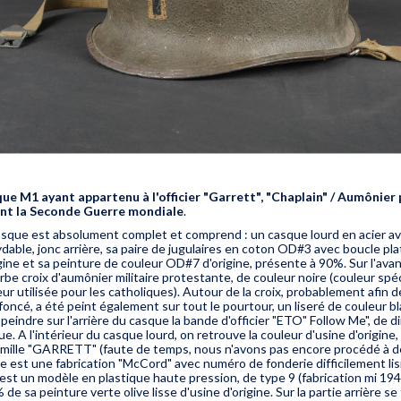
ue M1 ayant appartenu à l'officier "Garrett", "Chaplain" / Aumônier 
nt la Seconde Guerre mondiale
.
asque est absolument complet et comprend : un casque lourd en acier av
ydable, jonc arrière, sa paire de jugulaires en coton OD#3 avec boucle p
gine et sa peinture de couleur OD#7 d'origine, présente à 90%. Sur l'ava
be croix d'aumônier militaire protestante, de couleur noire (couleur spéc
ur utilisée pour les catholiques). Autour de la croix, probablement afin de
foncé, a été peint également sur tout le pourtour, un liseré de couleur bl
peindre sur l'arrière du casque la bande d'officier "ETO" Follow Me", de 
e. A l'intérieur du casque lourd, on retrouve la couleur d'usine d'origine, 
amille "GARRETT" (faute de temps, nous n'avons pas encore procédé à des 
 est une fabrication "McCord" avec numéro de fonderie difficilement lisi
r est un modèle en plastique haute pression, de type 9 (fabrication mi 19
de sa peinture verte olive lisse d'usine d'origine. Sur la partie arrière se 