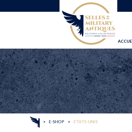
ACCUE
>
E-SHOP
>
ETATS-UNIS