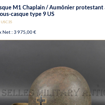
sque M1 Chaplain / Aumônier protestant 
sous-casque type 9 US
: USC35
x Net :
3 975,00 €