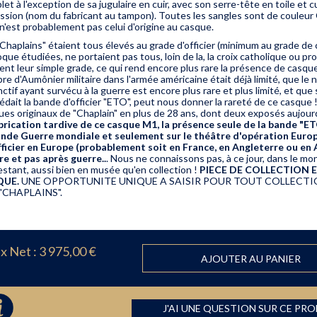
et à l'exception de sa jugulaire en cuir, avec son serre-tête en toile et 
ession (nom du fabricant au tampon). Toutes les sangles sont de couleur 
 n'est probablement pas celui d'origine au casque.
Chaplains" étaient tous élevés au grade d'officier (minimum au grade de 
que étudiées, ne portaient pas tous, loin de la, la croix catholique ou p
ent leur simple grade, ce qui rend encore plus rare la présence de casqu
re d'Aumônier militaire dans l'armée américaine était déjà limité, que le
nctif ayant survécu à la guerre est encore plus rare et plus limité, et qu
édait la bande d'officier "ETO", peut nous donner la rareté de ce casque
ues originaux de "Chaplain" en plus de 28 ans, dont deux exposés aujo
abrication tardive de ce casque M1, la présence seule de la bande "ET
nde Guerre mondiale et seulement sur le théâtre d'opération Europ
fficier en Europe (probablement soit en France, en Angleterre ou en 
re et pas après guerre..
. Nous ne connaissons pas, à ce jour, dans le m
estant, aussi bien en musée qu'en collection !
PIECE DE COLLECTION 
QUE.
UNE OPPORTUNITE UNIQUE A SAISIR POUR TOUT COLLECTIO
"CHAPLAINS".
ix Net :
3 975,00 €
AJOUTER AU PANIER
J'AI UNE QUESTION SUR CE PR