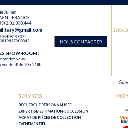
e Juillet
AEN - FRANCE
(33) 2.31.300.444
military@gmail.com
Inscr
 FR04408198372
R40819837200042
NOUS CONTACTER
RES SHOW-ROOM
:
r rendez-vous :
au vendredi de 10h à 18h
Suiv
SERVICES
MOY
RECHERCHE PERSONNALISÉE
EXPERTISE-ESTIMATION-SUCCESSION
ACHAT DE PIÈCES DE COLLECTION
ÉVÉNEMENTIEL