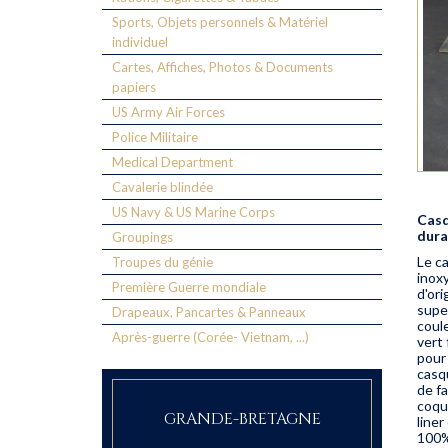
Sports, Objets personnels & Matériel
individuel
Cartes, Affiches, Photos & Documents
papiers
US Army Air Forces
Police Militaire
Medical Department
Cavalerie blindée
US Navy & US Marine Corps
Casq
dura
Groupings
Le c
Troupes du génie
inox
Première Guerre mondiale
d'ori
super
Drapeaux, Pancartes & Panneaux
coule
Après-guerre (Corée- Vietnam, ...)
vert 
pour 
casqu
de f
coque
GRANDE-BRETAGNE
line
100% 