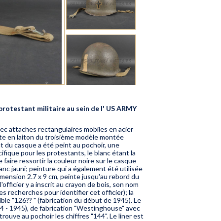
protestant militaire au sein de l' US ARMY
ec attaches rectangulaires mobiles en acier
late en laiton du troisième modèle montée
nt du casque a été peint au pochoir, une
ifique pour les protestants, le blanc étant la
 faire ressortir la couleur noire sur le casque
anc jauni; peinture qui a également été utilisée
dimension 2.7 x 9 cm, peinte jusqu'au rebord du
l'officier y a inscrit au crayon de bois, son nom
recherches pour identifier cet officier); la
ble "126?? " (fabrication du début de 1945). Le
44 - 1945), de fabrication "Westinghouse" avec
trouve au pochoir les chiffres "144". Le liner est