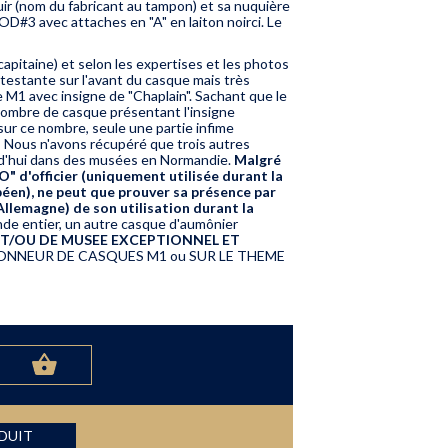
cuir (nom du fabricant au tampon) et sa nuquière
OD#3 avec attaches en "A" en laiton noirci. Le
capitaine) et selon les expertises et les photos
rotestante sur l'avant du casque mais très
e M1 avec insigne de "Chaplain". Sachant que le
 nombre de casque présentant l'insigne
e sur ce nombre, seule une partie infime
 ! Nous n'avons récupéré que trois autres
urd'hui dans des musées en Normandie.
Malgré
O" d'officier (uniquement utilisée durant la
éen), ne peut que prouver sa présence par
Allemagne) de son utilisation durant la
onde entier, un autre casque d'aumônier
ET/OU DE MUSEE EXCEPTIONNEL ET
NNEUR DE CASQUES M1 ou SUR LE THEME
ODUIT