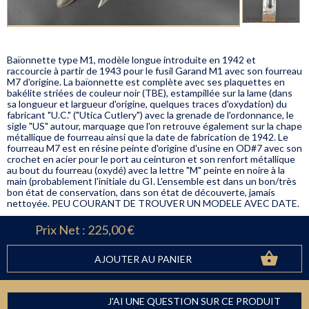
Baïonnette type M1, modèle longue introduite en 1942 et
raccourcie à partir de 1943 pour le fusil Garand M1 avec son fourreau
M7 d'origine. La baïonnette est complète avec ses plaquettes en
bakélite striées de couleur noir (TBE), estampillée sur la lame (dans
sa longueur et largueur d'origine, quelques traces d'oxydation) du
fabricant "U.C." ("Utica Cutlery") avec la grenade de l'ordonnance, le
sigle "US" autour, marquage que l'on retrouve également sur la chape
métallique de fourreau ainsi que la date de fabrication de 1942. Le
fourreau M7 est en résine peinte d'origine d'usine en OD#7 avec son
crochet en acier pour le port au ceinturon et son renfort métallique
au bout du fourreau (oxydé) avec la lettre "M" peinte en noire à la
main (probablement l'initiale du GI. L'ensemble est dans un bon/très
bon état de conservation, dans son état de découverte, jamais
nettoyée. PEU COURANT DE TROUVER UN MODELE AVEC DATE.
Prix Net :
225,00 €
AJOUTER AU PANIER
J'AI UNE QUESTION SUR CE PRODUIT