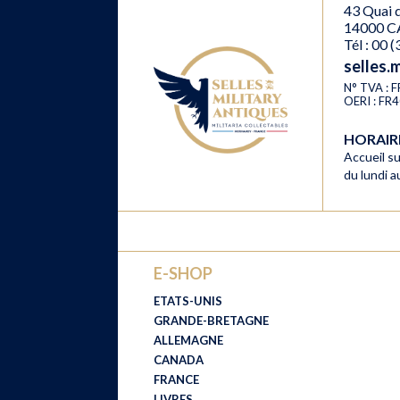
43 Quai d
14000 C
Tél : 00 
selles.
N° TVA :
OERI : F
HORAI
Accueil su
du lundi 
E-SHOP
ETATS-UNIS
GRANDE-BRETAGNE
ALLEMAGNE
CANADA
FRANCE
LIVRES