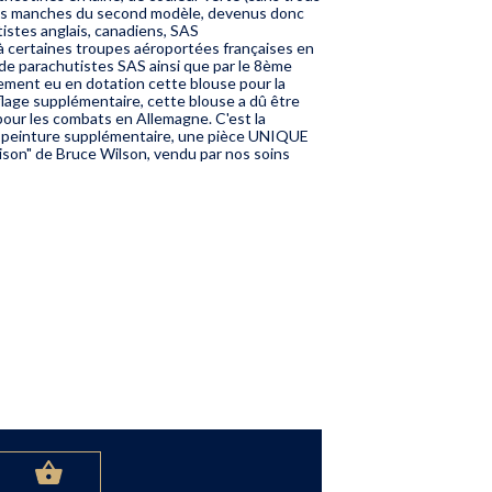
 des manches du second modèle, devenus donc
tistes anglais, canadiens, SAS
'à certaines troupes aéroportées françaises en
e parachutistes SAS ainsi que par le 8ème
ement eu en dotation cette blouse pour la
flage supplémentaire, cette blouse a dû être
pour les combats en Allemagne. C'est la
e peinture supplémentaire, une pièce UNIQUE
ison" de Bruce Wilson, vendu par nos soins