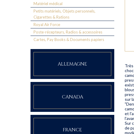
Matériel médical
Petits matériels, Objets personnels,
Cigarettes & Rations
Royal Air Force
Poste-récepteurs, Radios & accessoires
Cartes, Pay Books & Documents papiers
ALLEMAGNE
Très
choco
camo
pres
exist
blous
press
CANADA
sur l
"Den
camo
et l'
l'ava
Sur c
de pa
FRANCE
modè