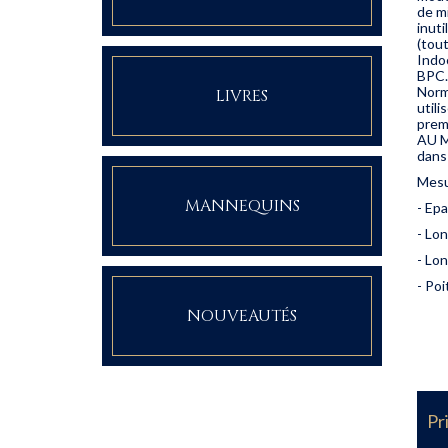
de m
inuti
(tou
Indo
BPC.
Norm
LIVRES
util
prem
AU M
dans
Mesur
MANNEQUINS
- Ep
- Lo
- Lo
- Poi
NOUVEAUTÉS
Pr