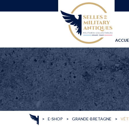
ACCUE
>
E-SHOP
>
GRANDE-BRETAGNE
>
VÊT