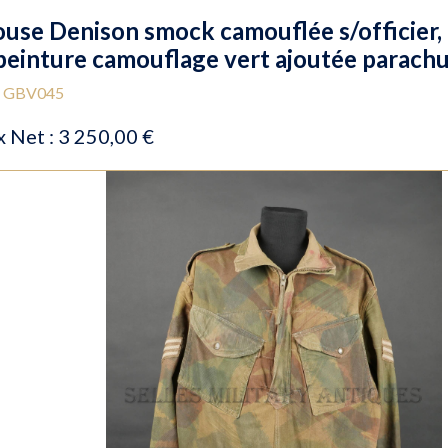
ouse Denison smock camouflée s/officier,
 peinture camouflage vert ajoutée parach
 : GBV045
x Net :
3 250,00 €