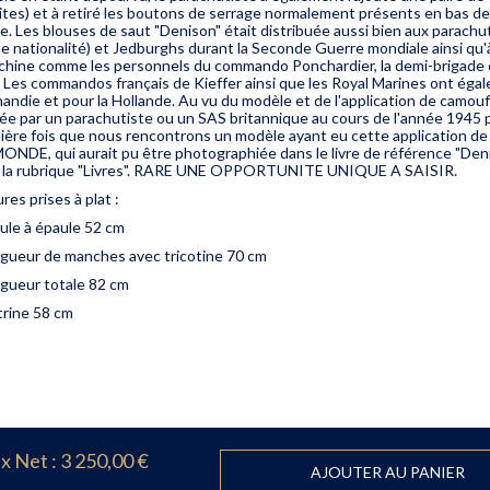
ites) et à retiré les boutons de serrage normalement présents en bas
le. Les blouses de saut "Denison" était distribuée aussi bien aux parachu
te nationalité) et Jedburghs durant la Seconde Guerre mondiale ainsi qu
chine comme les personnels du commando Ponchardier, la demi-brigade d
 Les commandos français de Kieffer ainsi que les Royal Marines ont égal
andie et pour la Hollande. Au vu du modèle et de l'application de camou
isée par un parachutiste ou un SAS britannique au cours de l'année 1945 
ière fois que nous rencontrons un modèle ayant eu cette application d
ONDE, qui aurait pu être photographiée dans le livre de référence "Den
 la rubrique "Livres". RARE UNE OPPORTUNITE UNIQUE A SAISIR.
es prises à plat :
aule à épaule 52 cm
ngueur de manches avec tricotine 70 cm
ngueur totale 82 cm
trine 58 cm
ix Net :
3 250,00 €
AJOUTER AU PANIER