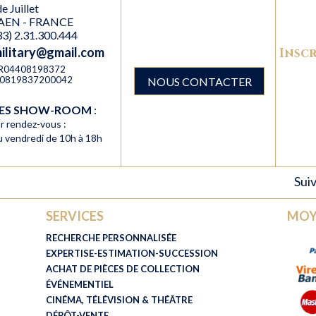
e Juillet
AEN - FRANCE
(33) 2.31.300.444
military@gmail.com
Inscr
 FR04408198372
R40819837200042
NOUS CONTACTER
RES SHOW-ROOM
:
r rendez-vous :
au vendredi de 10h à 18h
Suiv
SERVICES
MOY
RECHERCHE PERSONNALISÉE
EXPERTISE-ESTIMATION-SUCCESSION
ACHAT DE PIÈCES DE COLLECTION
ÉVÉNEMENTIEL
CINÉMA, TÉLÉVISION & THÉÂTRE
DÉPÔT-VENTE