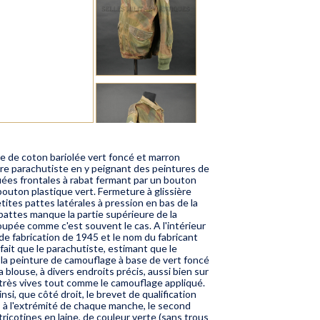
e de coton bariolée vert foncé et marron
aire parachutiste en y peignant des peintures de
ées frontales à rabat fermant par un bouton
outon plastique vert. Fermeture à glissière
tites pattes latérales à pression en bas de la
 pattes manque la partie supérieure de la
oupée comme c'est souvent le cas. A l'intérieur
e de fabrication de 1945 et le nom du fabricant
ait que le parachutiste, estimant que le
e la peinture de camouflage à base de vert foncé
blouse, à divers endroits précis, aussi bien sur
s très vives tout comme le camouflage appliqué.
si, que côté droit, le brevet de qualification
s, à l'extrémité de chaque manche, le second
icotines en laine, de couleur verte (sans trous