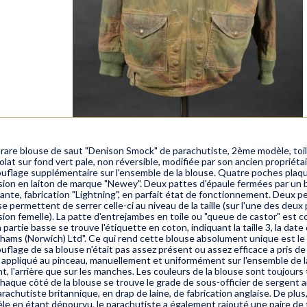
 rare blouse de saut "Denison Smock" de parachutiste, 2ème modèle, toil
lat sur fond vert pale, non réversible, modifiée par son ancien propriét
uflage supplémentaire sur l'ensemble de la blouse. Quatre poches plaqu
sion en laiton de marque "Newey". Deux pattes d'épaule fermées par un b
ante, fabrication "Lightning", en parfait état de fonctionnement. Deux pe
e permettent de serrer celle-ci au niveau de la taille (sur l'une des deux
ion femelle). La patte d'entrejambes en toile ou "queue de castor" est c
a partie basse se trouve l'étiquette en coton, indiquant la taille 3, la dat
hams (Norwich) Ltd". Ce qui rend cette blouse absolument unique est le f
uflage de sa blouse n'était pas assez présent ou assez efficace a pris d
a appliqué au pinceau, manuellement et uniformément sur l'ensemble de la 
nt, l'arrière que sur les manches. Les couleurs de la blouse sont toujour
haque côté de la blouse se trouve le grade de sous-officier de sergent ain
rachutiste britannique, en drap de laine, de fabrication anglaise. De plu
le en étant dépourvu, le parachutiste a également rajouté une paire de tr