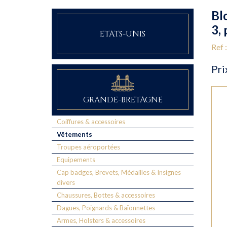
Bl
3,
ETATS-UNIS
Ref
Pri
GRANDE-BRETAGNE
Coiffures & accessoires
Vêtements
Troupes aéroportées
Equipements
Cap badges, Brevets, Médailles & Insignes
divers
Chaussures, Bottes & accessoires
Dagues, Poignards & Baïonnettes
Armes, Holsters & accessoires