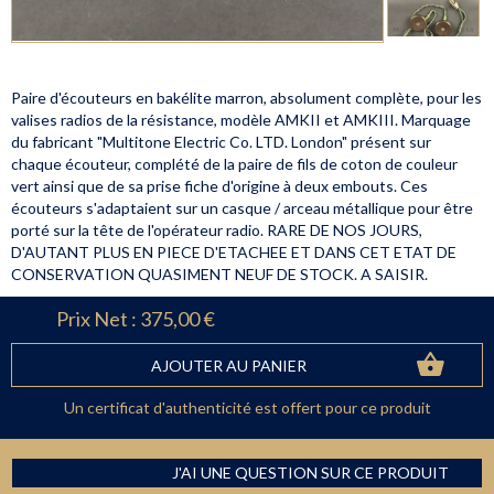
Paire d'écouteurs en bakélite marron, absolument complète, pour les
valises
radios de la résistance, modèle AMKII et AMKIII. M
arquage
du fabricant "Multitone Electric Co. LTD. London" présent sur
chaque écouteur, complété de la paire de fils de coton de couleur
vert ainsi que de sa prise fiche d'origine à deux embouts. Ces
écouteurs s'adaptaient sur un casque / arceau métallique pour être
porté sur la tête de l'opérateur radio. RARE DE NOS JOURS,
D'AUTANT PLUS EN PIECE D'ETACHEE ET DANS CET ETAT DE
CONSERVATION QUASIMENT NEUF DE STOCK. A SAISIR.
Prix Net :
375,00 €
AJOUTER AU PANIER
Un certificat d'authenticité est offert pour ce produit
J'AI UNE QUESTION SUR CE PRODUIT