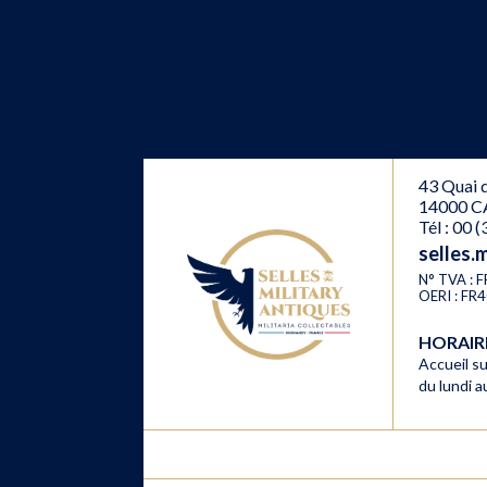
43 Quai d
14000 C
Tél : 00 
selles.
N° TVA :
OERI : F
HORAI
Accueil su
du lundi 