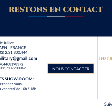
RESTONS EN CONTACT
e Juillet
AEN - FRANCE
(33) 2.31.300.444
military@gmail.com
Inscr
 FR04408198372
R40819837200042
NOUS CONTACTER
RES SHOW-ROOM
:
r rendez-vous :
au vendredi de 10h à 18h
Suiv